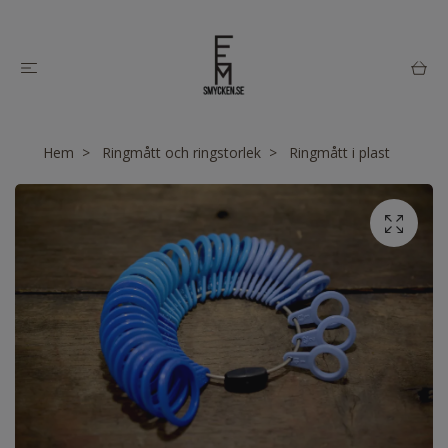
Hem
Ringmått och ringstorlek
Ringmått i plast