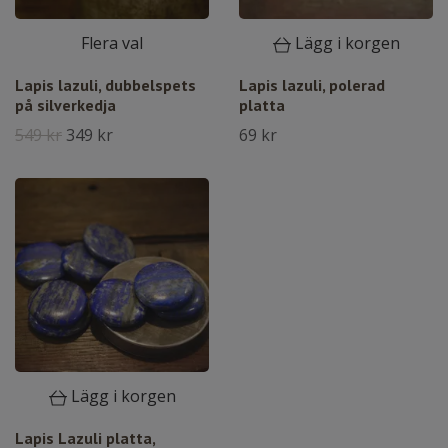
Flera val
Lägg i korgen
Lapis lazuli, dubbelspets
Lapis lazuli, polerad
på silverkedja
platta
549 kr
349 kr
69 kr
Lägg i korgen
Lapis Lazuli platta,