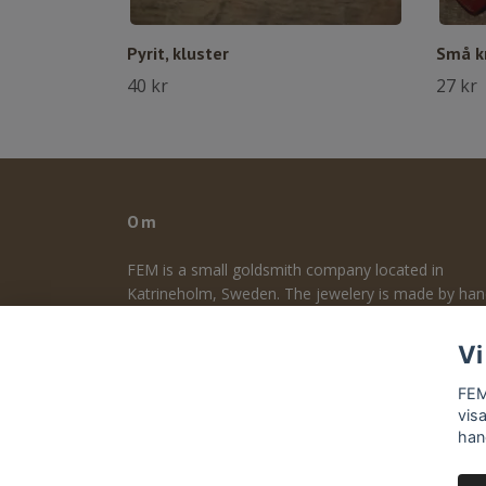
Pyrit, kluster
Små kr
40 kr
27 kr
Om
FEM is a small goldsmith company located in
Katrineholm, Sweden. The jewelery is made by ha
and designed by me. The focus is on design, durabil
and quality. Follow me on Instagram to take part o
Vi
the making process - guldsmed_frida_elsa_maria
FEM
vis
han