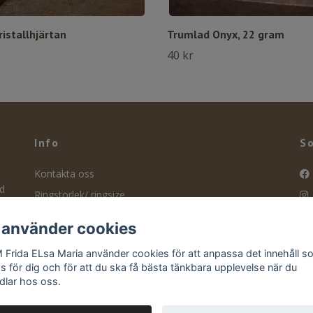
istallhjärtan
Trumlad Onyx, 22 gram
40 kr
Info
So
Kontakta oss
nd
Ringstorlek/ ringsize
ity
Smyckesvård
f
 använder cookies
Köpvillkor
 Frida ELsa Maria använder cookies för att anpassa det innehåll 
Retur
as för dig och för att du ska få bästa tänkbara upplevelse när du
dlar hos oss.