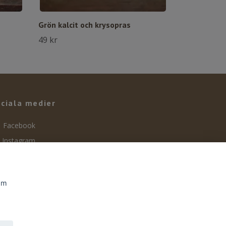
Grön kalcit och krysopras
49 kr
ciala medier
Facebook
Instagram
som