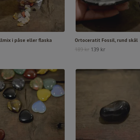
llmix i påse eller flaska
Ortoceratit Fossil, rund skål
189 kr
139 kr