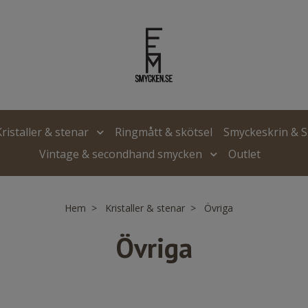
Kristaller & stenar
Ringmått & skötsel
Smyckeskrin & 
Vintage & secondhand smycken
Outlet
Hem
Kristaller & stenar
Övriga
Övriga