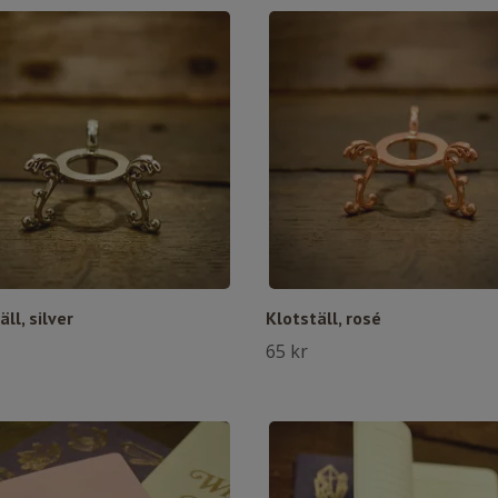
äll, silver
Klotställ, rosé
65 kr