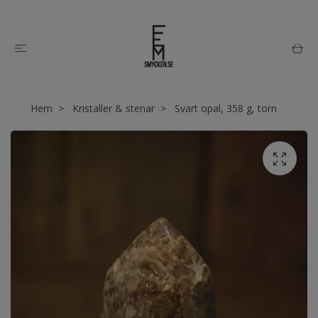
Hem
Kristaller & stenar
Svart opal, 358 g, torn