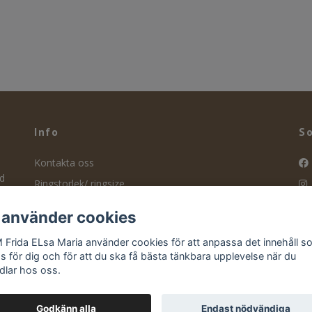
Info
So
Kontakta oss
nd
Ringstorlek/ ringsize
ity
Smyckesvård
f
 använder cookies
Köpvillkor
 Frida ELsa Maria använder cookies för att anpassa det innehåll 
Retur
as för dig och för att du ska få bästa tänkbara upplevelse när du
dlar hos oss.
Godkänn alla
Endast nödvändiga