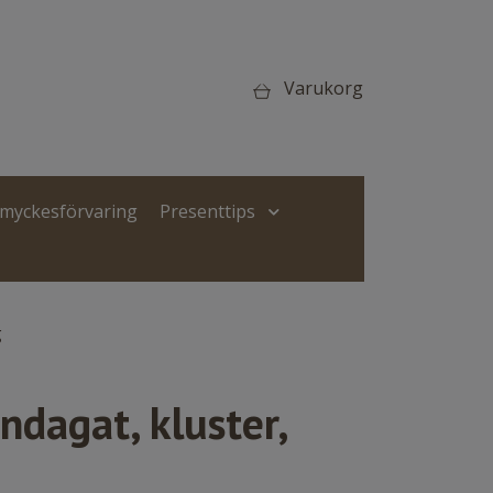
Varukorg
Smyckesförvaring
Presenttips
g
ndagat, kluster,