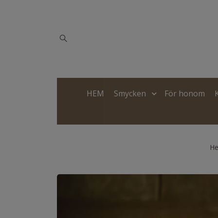
HEM
Smycken
För honom
H