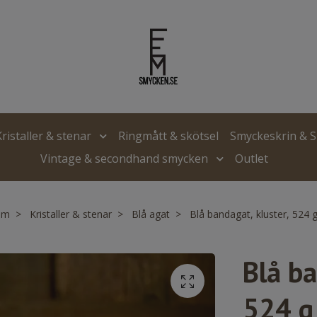
Kristaller & stenar
Ringmått & skötsel
Smyckeskrin & 
Vintage & secondhand smycken
Outlet
em
Kristaller & stenar
Blå agat
Blå bandagat, kluster, 524 
Blå ba
524 g