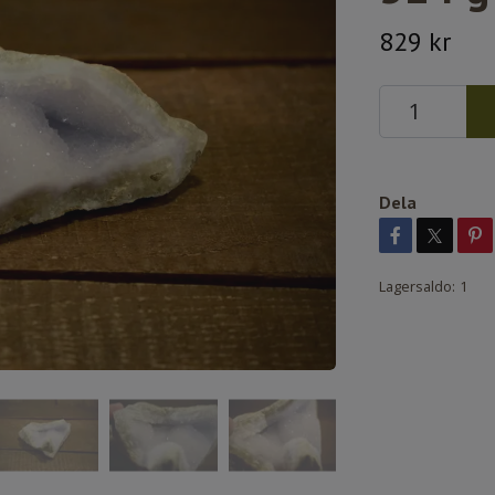
829 kr
Dela
Lagersaldo:
1