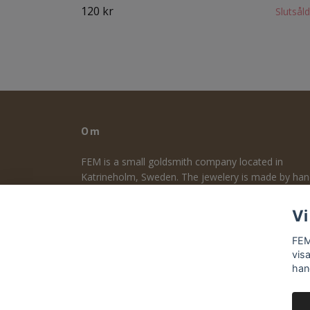
120 kr
Slutsåld
Om
FEM is a small goldsmith company located in
Katrineholm, Sweden. The jewelery is made by ha
and designed by me. The focus is on design, durabil
and quality. Follow me on Instagram to take part o
Vi
the making process - guldsmed_frida_elsa_maria
FEM
vis
han
© 2026 Fem Smycken