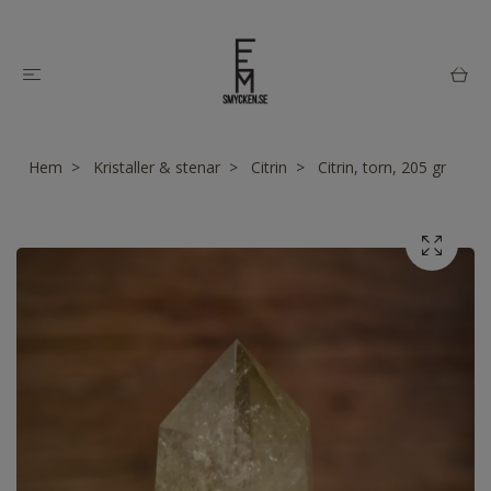
Hem
Kristaller & stenar
Citrin
Citrin, torn, 205 gr