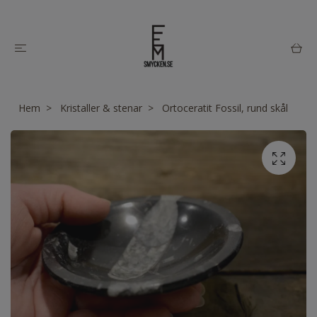
Hem
Kristaller & stenar
Ortoceratit Fossil, rund skål