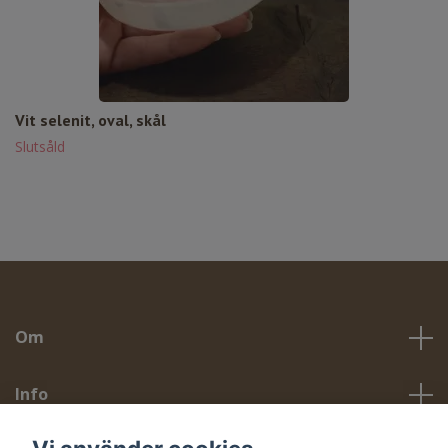
Vit selenit, oval, skål
Slutsåld
Om
Info