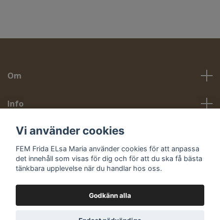
Om
Info
Vi använder cookies
Sociala medier
FEM Frida ELsa Maria använder cookies för att anpassa
det innehåll som visas för dig och för att du ska få bästa
tänkbara upplevelse när du handlar hos oss.
Godkänn alla
© 2026 Fem Smycken