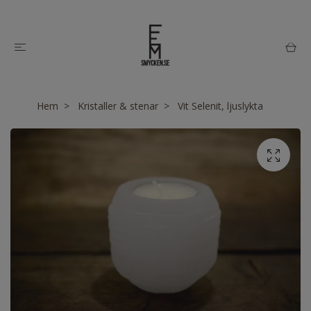
Hem
Kristaller & stenar
Vit Selenit, ljuslykta