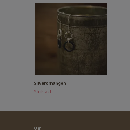
Silverörhängen
Slutsåld
Om