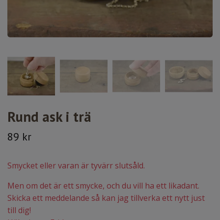
Rund ask i trä
89 kr
Smycket eller varan är tyvärr slutsåld.
Men om det är ett smycke, och du vill ha ett likadant.
Skicka ett meddelande så kan jag tillverka ett nytt just
till dig!