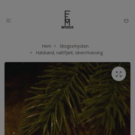
Hem
Skogssmycken
Halsband, nattfjäril, silver/mässing