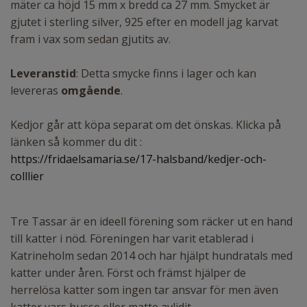
mäter ca höjd 15 mm x bredd ca 27 mm. Smycket är
gjutet i sterling silver, 925 efter en modell jag karvat
fram i vax som sedan gjutits av.
Leveranstid
: Detta smycke finns i lager och kan
levereras
omgående
.
Kedjor går att köpa separat om det önskas. Klicka på
länken så kommer du dit :
https://fridaelsamaria.se/17-halsband/kedjer-och-
colllier
Tre Tassar är en ideell förening som räcker ut en hand
till katter i nöd. Föreningen har varit etablerad i
Katrineholm sedan 2014 och har hjälpt hundratals med
katter under åren. Först och främst hjälper de
herrelösa katter som ingen tar ansvar för men även
katter vars husse eller matte avlidit.