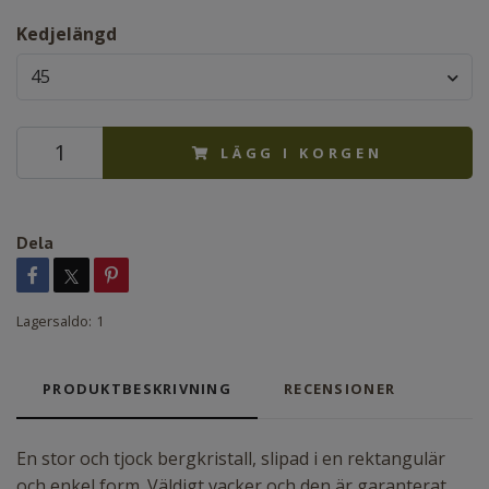
Kedjelängd
45
LÄGG I KORGEN
Dela
Lagersaldo:
1
PRODUKTBESKRIVNING
RECENSIONER
En stor och tjock bergkristall, slipad i en rektangulär
och enkel form. Väldigt vacker och den är garanterat