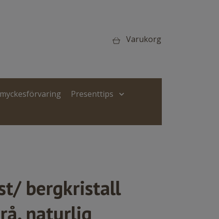
Varukorg
Smyckesförvaring
Presenttips
t/ bergkristall
 rå, naturlig