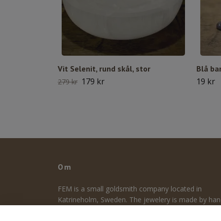
Vit Selenit, rund skål, stor
Blå ba
179 kr
19 kr
279 kr
Om
FEM is a small goldsmith company located in
Katrineholm, Sweden. The jewelery is made by ha
and designed by me. The focus is on design, durabil