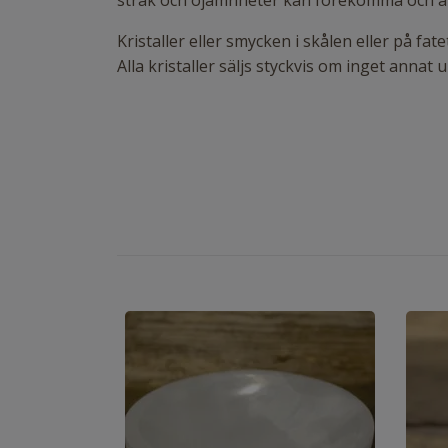
stråk och ojämnheter kan förekomma och är i
Kristaller eller smycken i skålen eller på f
Alla kristaller säljs styckvis om inget annat