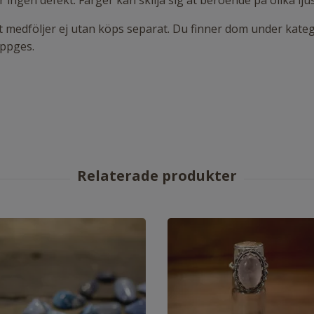
ngen defekt. Färger kan skilja sig åt beroende på olika lju
atet medföljer ej utan köps separat. Du finner dom under kat
 uppges.