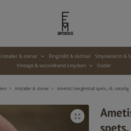
Kristaller & stenar
Ringmått & skötsel
Smyckeskrin & 
Vintage & secondhand smycken
Outlet
Hem
Kristaller & stenar
Ametist/ bergkristall spets, rå, naturlig
Ametis
spets,