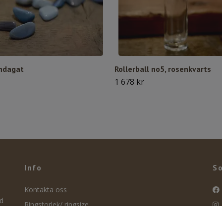
ndagat
Rollerball no5, rosenkvarts
1 678 kr
Info
So
Kontakta oss
nd
Ringstorlek/ ringsize
ity
Smyckesvård