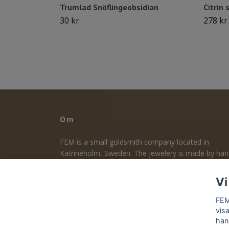
Trumlad Snöflingeobsidian
Citrin 
30 kr
278 kr
Om
FEM is a small goldsmith company located in
Katrineholm, Sweden. The jewelery is made by ha
and designed by me. The focus is on design, durabil
and quality. Follow me on Instagram to take part o
Vi
the making process - guldsmed_frida_elsa_maria
FEM
vis
han