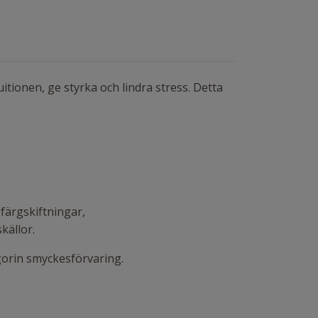
itionen, ge styrka och lindra stress. Detta
.
färgskiftningar,
skällor.
egorin smyckesförvaring.