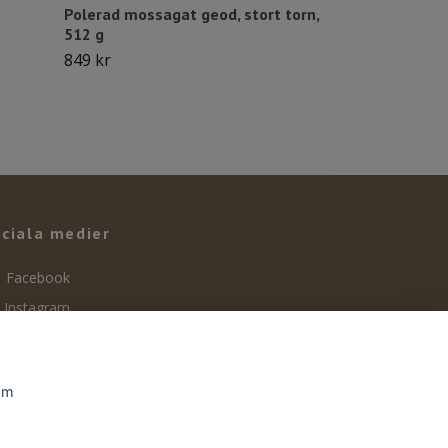
Polerad mossagat geod, stort torn,
512 g
849 kr
ciala medier
Facebook
Instagram
som