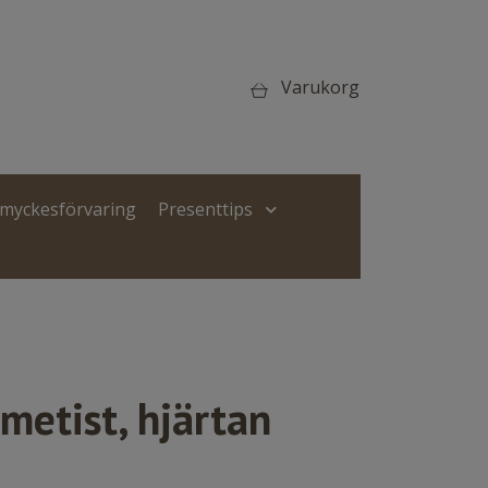
Varukorg
Smyckesförvaring
Presenttips
metist, hjärtan