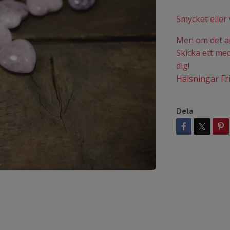
Smycket eller 
Men om det är 
Skicka ett medd
dig!
Hälsningar Fr
Dela