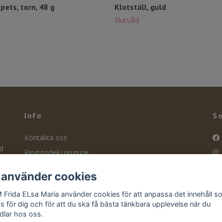
spets, torn, 48 g
Klotställ, guld
Slutsåld
Info
So
Kontakta oss
nd
Ringstorlek/ ringsize
ity
Smyckesvård
f
 använder cookies
Köpvillkor
 Frida ELsa Maria använder cookies för att anpassa det innehåll 
Retur
as för dig och för att du ska få bästa tänkbara upplevelse när du
dlar hos oss.