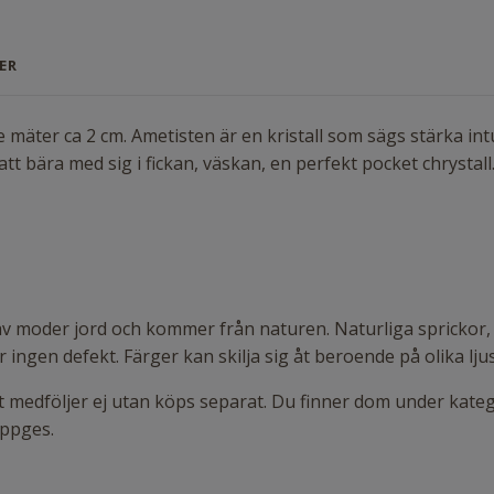
ER
mäter ca 2 cm. Ametisten är en kristall som sägs stärka intu
r att bära med sig i fickan, väskan, en perfekt pocket chrystall
 av moder jord och kommer från naturen. Naturliga sprickor, 
ngen defekt. Färger kan skilja sig åt beroende på olika lju
atet medföljer ej utan köps separat. Du finner dom under kat
 uppges.