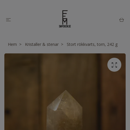
Hem
Kristaller & stenar
Stort rökkvarts, torn, 242 g